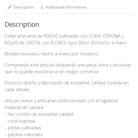
y
BOLAS
Description
Additional information
de
CRISTAL
Description
(Mod.
65)
Collar artesanal de PERLAS cultivadas con CORAL ESPONJA y
quantity
BOLAS de CRISTAL con FLORES rojos (Mod. 65) hecho a mano
Modelo exclusivo, hecho a mano por nosotros.
Comprando este artículo adquirirás una pieza única y exclusiva,
que no puede encontrarse en ningún comercio.
Precioso diseño y fabricación de excelente calidad cuidada en
cada detalle.
Artículo nuevo y artesanal confeccionado con el siguiente
material de calidad:
– hilo cordón de excelente calidad
– coral esponja
– perlas cultivadas
– piedras naturales