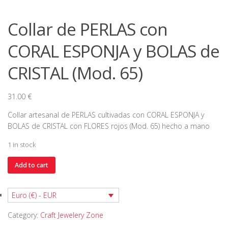
Collar de PERLAS con
CORAL ESPONJA y BOLAS de
CRISTAL (Mod. 65)
31.00
€
Collar artesanal de PERLAS cultivadas con CORAL ESPONJA y
BOLAS de CRISTAL con FLORES rojos (Mod. 65) hecho a mano
1 in stock
Collar
Add to cart
de
PERLAS
Euro (€) - EUR
con
CORAL
Category:
Craft Jewelery Zone
ESPONJA