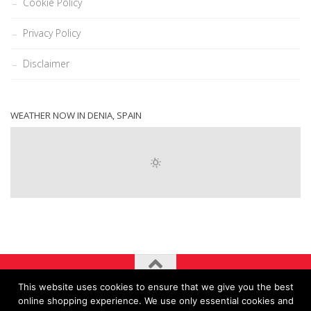
Cookie Policy
Privacy Policy
Disclaimer
WEATHER NOW IN DENIA, SPAIN
This website uses cookies to ensure that we give you the best
online shopping experience. We use only essential cookies and
Zona Carpe Diem © 2026. Todos los derechos