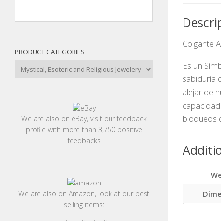
Descri
Colgante
PRODUCT CATEGORIES
Es un Símb
sabiduría d
alejar de 
capacidad 
bloqueos qu
We are also on eBay, visit
our feedback
profile
with more than 3,750 positive
feedbacks
Additi
We
We are also on Amazon, look at our best
Dime
selling items: