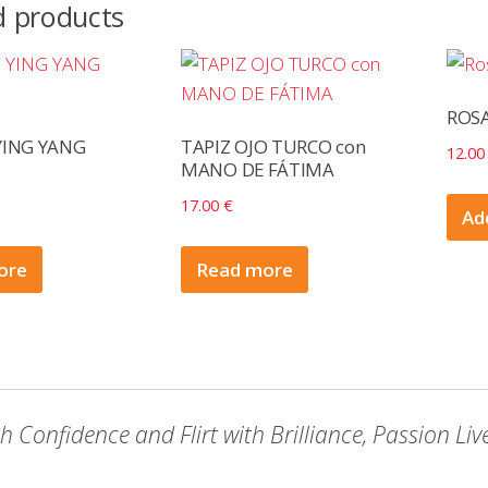
d products
ROSA
 YING YANG
TAPIZ OJO TURCO con
12.0
MANO DE FÁTIMA
17.00
€
Ad
ore
Read more
h Confidence and Flirt with Brilliance, Passion Liv