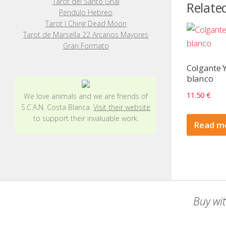
Tarot del Santo Grial
Relate
Pendulo Hebreo
Tarot I Ching Dead Moon
Tarot de Marsella 22 Arcanos Mayores
Gran Formato
Colgante
blanco
11.50
€
We love animals and we are friends of
S.C.A.N. Costa Blanca.
Visit their website
to support their invaluable work.
Read m
Buy wit