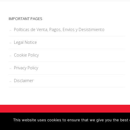
IMPORTANT PAGES
Políticas de Venta, Pagos, Envíos y Desistimiento
Legal Notice
Cookie Policy
Privacy Policy
Disclaimer
This website uses cookies to ensure that we give you the best o
Zona Carpe Diem © 2026. Todos los derechos reservados.