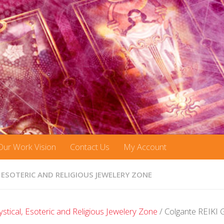
Our Work Vision
Contact Us
My Account
 ESOTERIC AND RELIGIOUS JEWELERY ZONE
stical, Esoteric and Religious Jewelery Zone
/ Colgante REIKI