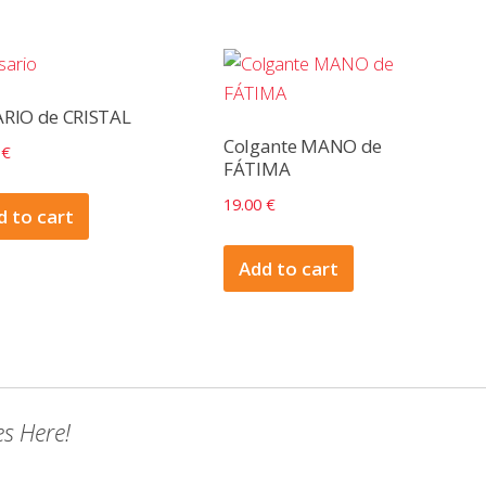
RIO de CRISTAL
Colgante MANO de
0
€
FÁTIMA
19.00
€
d to cart
Add to cart
es Here!