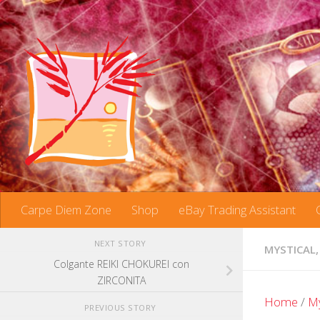
Skip to content
Carpe Diem Zone
Shop
eBay Trading Assistant
NEXT STORY
MYSTICAL,
Colgante REIKI CHOKUREI con
ZIRCONITA
Home
/
My
PREVIOUS STORY