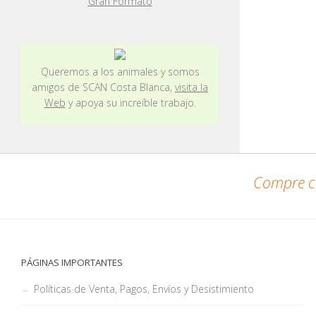
Gran Formato
Queremos a los animales y somos
amigos de SCAN Costa Blanca,
visita la
Web
y apoya su increíble trabajo.
Compre co
PÁGINAS IMPORTANTES
Políticas de Venta, Pagos, Envíos y Desistimiento