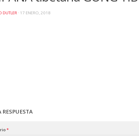
O DUTLER
·
17 ENERO, 2018
A RESPUESTA
rio
*