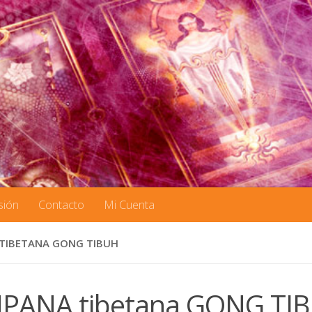
sión
Contacto
Mi Cuenta
TIBETANA GONG TIBUH
PANA tibetana GONG TI