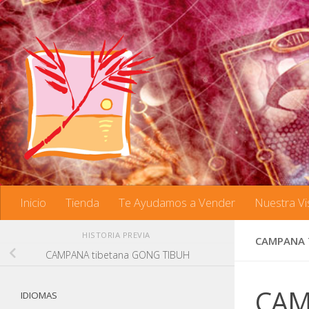
Saltar al contenido
Inicio
Tienda
Te Ayudamos a Vender
Nuestra Vi
HISTORIA PREVIA
CAMPANA 
CAMPANA tibetana GONG TIBUH
CAM
IDIOMAS