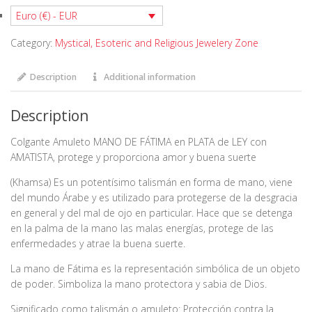
FÁTIMA
Euro (€) - EUR
en
Category:
Mystical, Esoteric and Religious Jewelery Zone
PLATA
de
LEY
Description
Additional information
con
AMATISTA
Description
quantity
Colgante Amuleto MANO DE FÁTIMA en PLATA de LEY con
AMATISTA, protege y proporciona amor y buena suerte
(Khamsa) Es un potentísimo talismán en forma de mano, viene
del mundo Árabe y es utilizado para protegerse de la desgracia
en general y del mal de ojo en particular. Hace que se detenga
en la palma de la mano las malas energías, protege de las
enfermedades y atrae la buena suerte.
La mano de Fátima es la representación simbólica de un objeto
de poder. Simboliza la mano protectora y sabia de Dios.
Significado como talismán o amuleto: Protección contra la