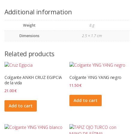
Additional information
Weight
8 g
Dimensions
2.5 × 1.7 cm
Related products
Colgante ANKH CRUZ EGIPCIA
Colgante YING YANG negro
de la vida
11.50
€
21.00
€
Add to cart
Add to cart