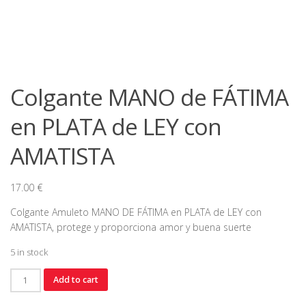
Colgante MANO de FÁTIMA
en PLATA de LEY con
AMATISTA
17.00
€
Colgante Amuleto MANO DE FÁTIMA en PLATA de LEY con
AMATISTA, protege y proporciona amor y buena suerte
5 in stock
Colgante
Add to cart
MANO
de