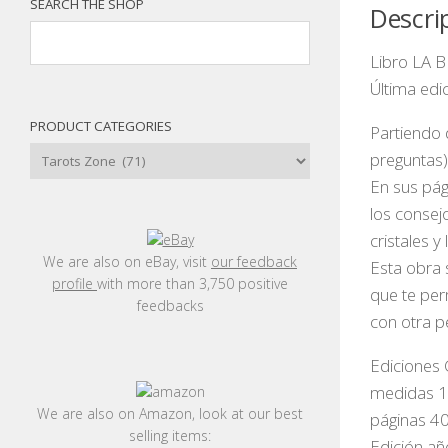
SEARCH THE SHOP
Descri
Libro LA B
Última edi
PRODUCT CATEGORIES
Partiendo 
preguntas)
En sus pág
los consej
cristales y
We are also on eBay, visit
our feedback
Esta obra 
profile
with more than 3,750 positive
que te per
feedbacks
con otra pe
Ediciones
medidas 1
We are also on Amazon, look at our best
páginas 40
selling items:
Edición a