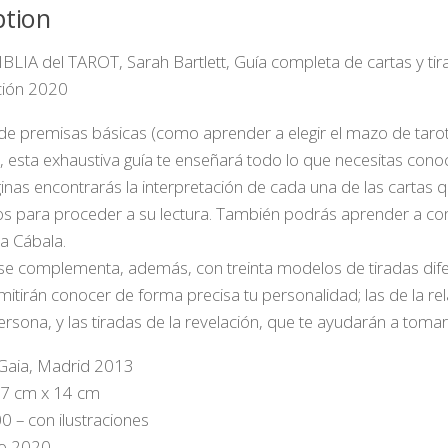
ption
IBLIA del TAROT, Sarah Bartlett, Guía completa de cartas y ti
ción 2020
de premisas básicas (como aprender a elegir el mazo de taro
, esta exhaustiva guía te enseñará todo lo que necesitas conoc
inas encontrarás la interpretación de cada una de las carta
os para proceder a su lectura. También podrás aprender a combi
 la Cábala.
se complementa, además, con treinta modelos de tiradas diferen
mitirán conocer de forma precisa tu personalidad; las de la r
rsona, y las tiradas de la revelación, que te ayudarán a tomar 
 Gaia, Madrid 2013
7 cm x 14 cm
0 – con ilustraciones
ño 2020