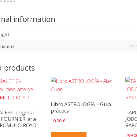
onal information
ight
nsions
17 
d products
Libro ASTROLOGÍA – Guía
práctica
EFIC original
TARO
FOURNIER, arte
JOD
10.00
€
& ROMULO ROYO
RAR
299.