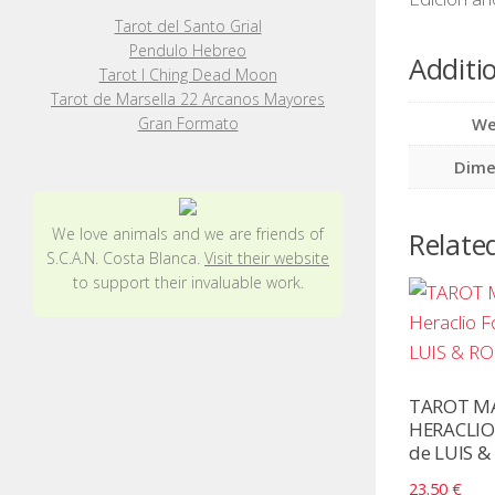
Tarot del Santo Grial
Pendulo Hebreo
Additi
Tarot I Ching Dead Moon
Tarot de Marsella 22 Arcanos Mayores
We
Gran Formato
Dime
We love animals and we are friends of
Relate
S.C.A.N. Costa Blanca.
Visit their website
to support their invaluable work.
TAROT MAL
HERACLIO 
de LUIS 
23.50
€