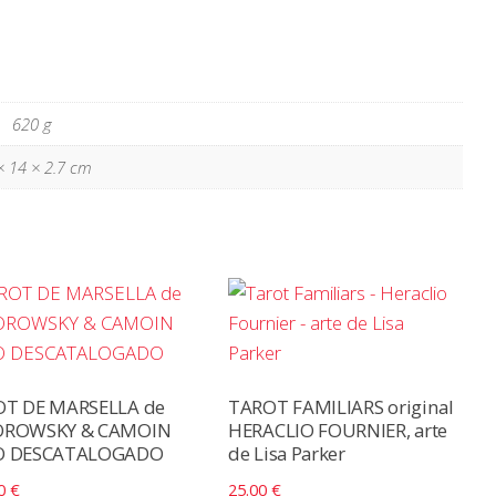
620 g
× 14 × 2.7 cm
T DE MARSELLA de
TAROT FAMILIARS original
OROWSKY & CAMOIN
HERACLIO FOURNIER, arte
O DESCATALOGADO
de Lisa Parker
00
€
25.00
€