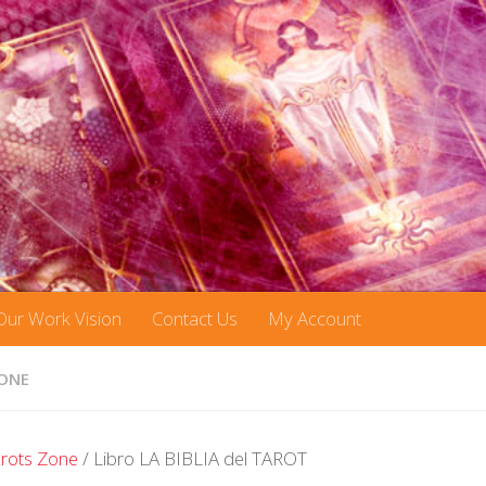
Our Work Vision
Contact Us
My Account
ONE
rots Zone
/ Libro LA BIBLIA del TAROT