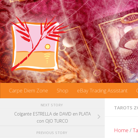
Skip to content
Carpe Diem Zone
Shop
eBay Trading Assistant
NEXT STORY
TAROTS Z
Colgante ESTRELLA de DAVID en PLATA
con OJO TURCO
Home
/
Ta
PREVIOUS STORY