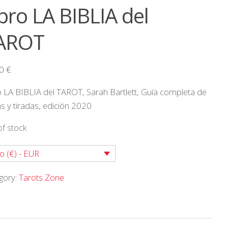
bro LA BIBLIA del
AROT
00
€
o LA BIBLIA del TAROT, Sarah Bartlett, Guía completa de
as y tiradas, edición 2020
of stock
o (€) - EUR
gory:
Tarots Zone