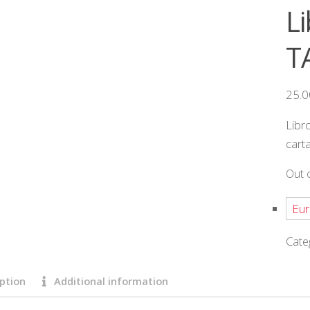
Li
T
25.
Libr
cart
Out 
Eur
Cate
ption
Additional information