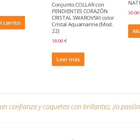
NATU
Conjunto COLLAR con
PENDIENTES CORAZÓN
30.0
CRISTAL SWAROVSKI color
l carrito
Cristal Aquamarine (Mod.
22)
Aña
18.00
€
Leer más
n confianza y coquetea con brillantez, ¡la pasión 