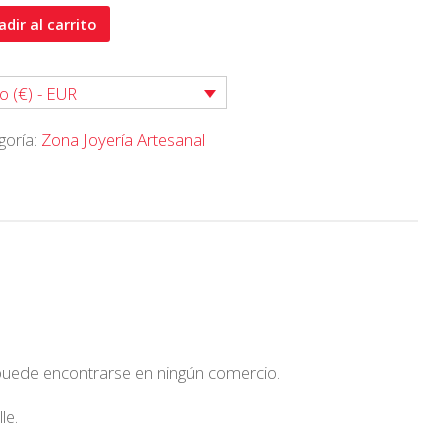
r
dir al carrito
LICO
ASÍA
o (€) - EUR
.
goría:
Zona Joyería Artesanal
idad
 puede encontrarse en ningún comercio.
le.