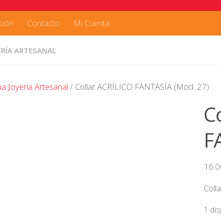
sión
Contacto
Mi Cuenta
ERÍA ARTESANAL
a Joyería Artesanal
/ Collar ACRÍLICO FANTASÍA (Mod. 27)
C
F
16.
Coll
1 di