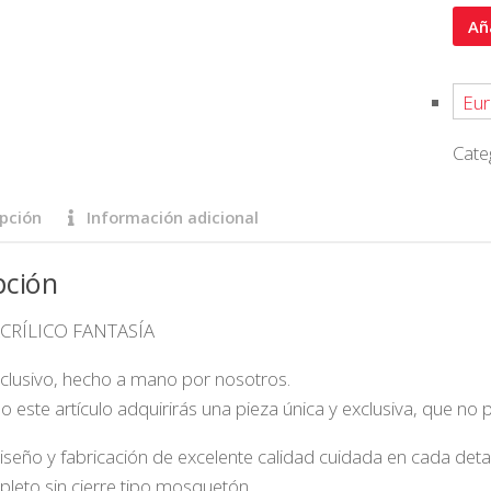
Colla
Aña
ACRÍ
FANT
Eur
(Mod
27)
Cate
cant
pción
Información adicional
pción
 ACRÍLICO FANTASÍA
lusivo, hecho a mano por nosotros.
este artículo adquirirás una pieza única y exclusiva, que no
iseño y fabricación de excelente calidad cuidada en cada detal
pleto sin cierre tipo mosquetón