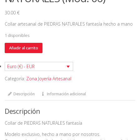
30.00
€
Collar artesanal de PIEDRAS NATURALES fantasía hecho a mano
1 disponibles
Collar
Añadir al carrito
de
PIEDRAS
Euro (€) - EUR
NATURALES
(Mod.
Categoría:
Zona Joyería Artesanal
06)
cantidad
Descripción
Información adicional
Descripción
Collar de PIEDRAS NATURALES fantasía
Modelo exclusivo, hecho a mano por nosotros.