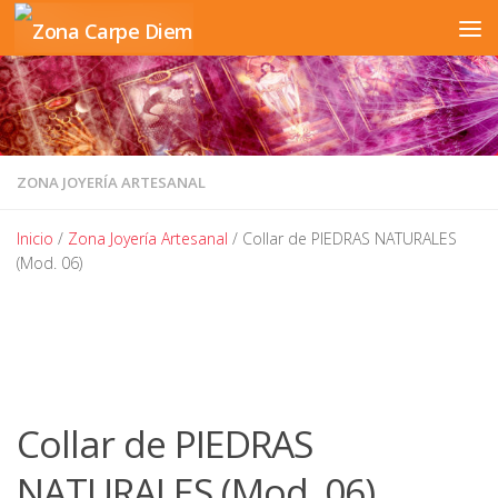
Saltar al contenido
ZONA JOYERÍA ARTESANAL
Inicio
/
Zona Joyería Artesanal
/ Collar de PIEDRAS NATURALES
(Mod. 06)
Collar de PIEDRAS
NATURALES (Mod. 06)