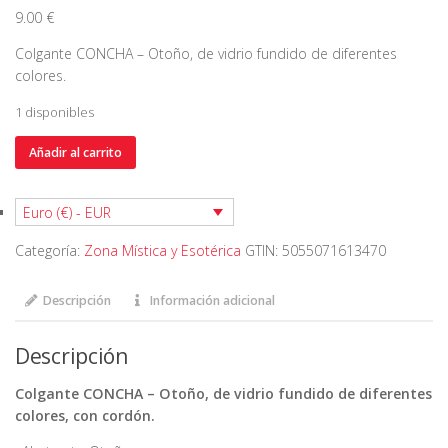
9.00
€
Colgante CONCHA – Otoño, de vidrio fundido de diferentes
colores.
1 disponibles
Colgante
Añadir al carrito
CONCHA
-
Euro (€) - EUR
Otoño
cantidad
Categoría:
Zona Mística y Esotérica
GTIN:
5055071613470
Descripción
Información adicional
Descripción
Colgante CONCHA – Otoño, de vidrio fundido de diferentes
colores, con cordón.