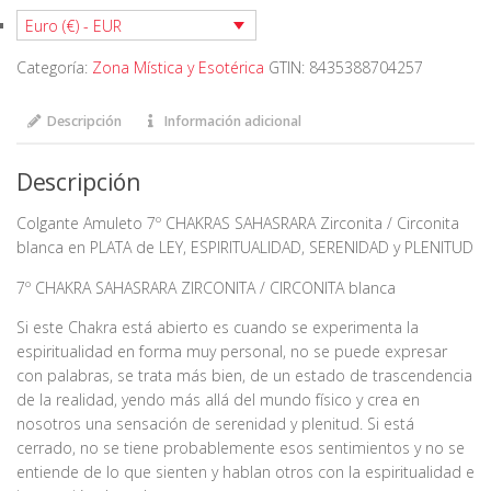
SAHASRARA
Euro (€) - EUR
Zirconita
Categoría:
Zona Mística y Esotérica
GTIN:
8435388704257
Blanca
cantidad
Descripción
Información adicional
Descripción
Colgante Amuleto 7º CHAKRAS SAHASRARA Zirconita / Circonita
blanca en PLATA de LEY, ESPIRITUALIDAD, SERENIDAD y PLENITUD
7º CHAKRA SAHASRARA ZIRCONITA / CIRCONITA blanca
Si este Chakra está abierto es cuando se experimenta la
espiritualidad en forma muy personal, no se puede expresar
con palabras, se trata más bien, de un estado de trascendencia
de la realidad, yendo más allá del mundo físico y crea en
nosotros una sensación de serenidad y plenitud. Si está
cerrado, no se tiene probablemente esos sentimientos y no se
entiende de lo que sienten y hablan otros con la espiritualidad e