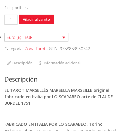
2 disponibles
EL
Añadir al carrito
TAROT
MARSELLÉS
MARSELLA
Euro (€) - EUR
MARSEILLE
Categoría:
Zona Tarots
GTIN:
9788883950742
original
LO
SCARABEO,
Descripción
Información adicional
arte
de
Descripción
CLAUDE
BURDEL
EL TAROT MARSELLÉS MARSELLA MARSEILLE original
1751
fabricado en Italia por LO SCARABEO arte de CLAUDE
cantidad
BURDEL 1751
FABRICADO EN ITALIA POR LO SCARABEO, Torino
Histórico fabricante de naipes italiano conocido en todo el