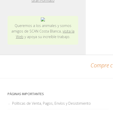
Gran Formato
Queremos a los animales y somos
amigos de SCAN Costa Blanca,
visita la
Web
y apoya su increíble trabajo.
Compre co
PÁGINAS IMPORTANTES
Políticas de Venta, Pagos, Envíos y Desistimiento