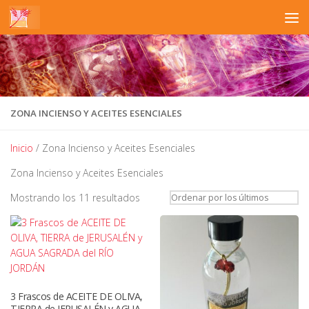
Saltar al contenido
ZONA INCIENSO Y ACEITES ESENCIALES
Inicio
/ Zona Incienso y Aceites Esenciales
Zona Incienso y Aceites Esenciales
Ordenado
Mostrando los 11 resultados
por
los
últimos
3 Frascos de ACEITE DE OLIVA,
TIERRA de JERUSALÉN y AGUA