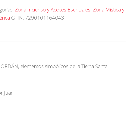
gorías:
Zona Incienso y Aceites Esenciales
,
Zona Mística y
érica
GTIN:
7290101164043
RDÁN, elementos simbólicos de la Tierra Santa
or Juan