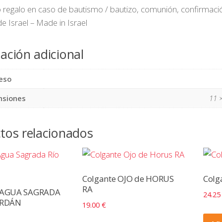
regalo en caso de bautismo / bautizo, comunión, confirmació
e Israel – Made in Israel
ación adicional
eso
nsiones
11 ×
tos relacionados
Colgante OJO de HORUS
Colg
RA
e AGUA SAGRADA
24.2
ORDÁN
19.00
€