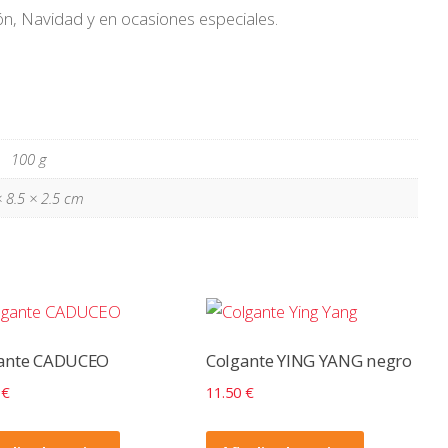
n, Navidad y en ocasiones especiales.
100 g
 8.5 × 2.5 cm
ante CADUCEO
Colgante YING YANG negro
5
€
11.50
€