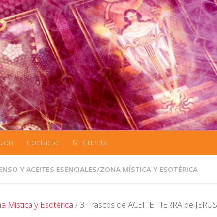
sión
Contacto
Mi Cuenta
ENSO Y ACEITES ESENCIALES
/
ZONA MÍSTICA Y ESOTÉRICA
a Mística y Esotérica
/ 3 Frascos de ACEITE TIERRA de JER