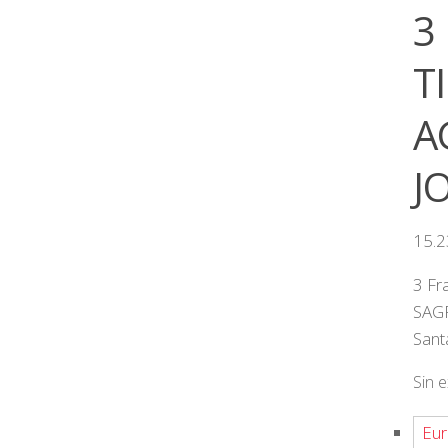
3
T
A
J
15.
3 Fr
SAGR
Sant
Sin e
Eur