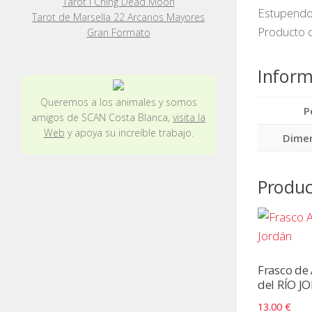
Tarot I Ching Dead Moon
Estupendo 
Tarot de Marsella 22 Arcanos Mayores
Producto d
Gran Formato
Inform
Queremos a los animales y somos
P
amigos de SCAN Costa Blanca,
visita la
Web
y apoya su increíble trabajo.
Dime
Produc
Frasco d
del RÍO J
13.00
€