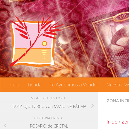
Saltar al contenido
Inicio
Tienda
Te Ayudamos a Vender
Nuestra Vi
SIGUIENTE HISTORIA
ZONA INCI
TAPIZ OJO TURCO con MANO DE FÁTIMA
HISTORIA PREVIA
Inicio
/
Zon
ROSARIO de CRISTAL