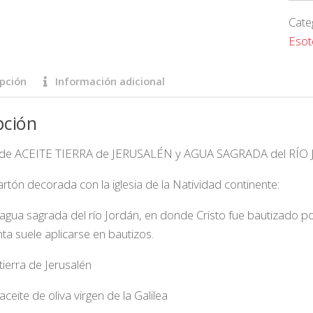
Cate
Esot
pción
Información adicional
pción
 de ACEITE TIERRA de JERUSALÉN y AGUA SAGRADA del RÍO JO
artón decorada con la iglesia de la Natividad continente:
agua sagrada del río Jordán, en donde Cristo fue bautizado p
nta suele aplicarse en bautizos.
tierra de Jerusalén
ceite de oliva virgen de la Galilea